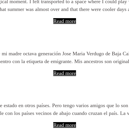
ical moment. I felt transported to a space where I could play
 that summer was almost over and that there were cooler day
Read more
Dicen que Yo soy emigrante.
 mi madre octava generación Jose Maria Verdugo de Baja Calif
ntro con la etiqueta de emigrante. Mis ancestros son origin
Read more
unca he sido immigrante en un pa
e estado en otros países. Pero tengo varios amigos que lo son
e con los países vecinos de abajo cuando cruzan el país. L
Read more