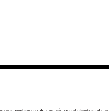
ro que beneficie no sólo a un país, sino al planeta en el que