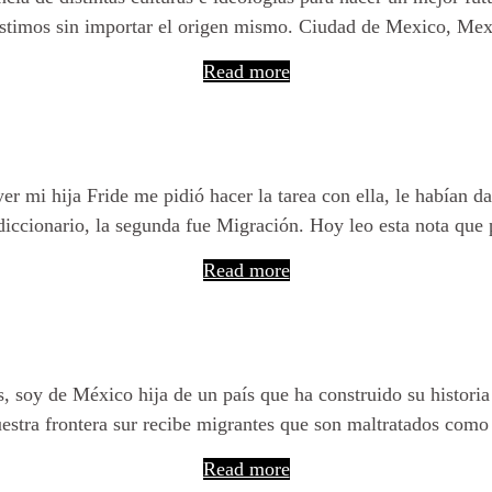
istimos sin importar el origen mismo. Ciudad de Mexico, Mex
Read more
Te escribiré sobre migración
 mi hija Fride me pidió hacer la tarea con ella, le habían dad
 diccionario, la segunda fue Migración. Hoy leo esta nota que
Read more
Miles de personas cruzan
s, soy de México hija de un país que ha construido su histori
estra frontera sur recibe migrantes que son maltratados como 
Read more