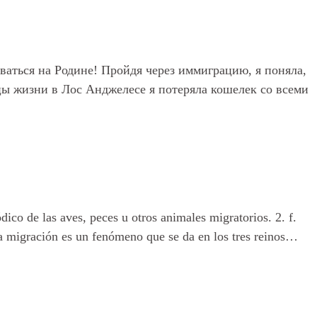
ваться на Родине! Пройдя через иммиграцию, я поняла,
яцы жизни в Лос Анджелесе я потеряла кошелек со всеми
dico de las aves, peces u otros animales migratorios. 2. f.
a migración es un fenómeno que se da en los tres reinos…