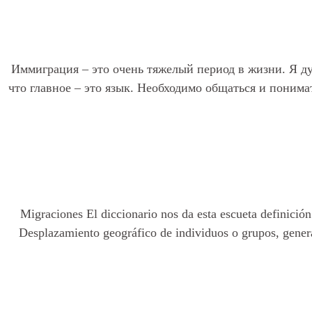
Иммиграция – это очень тяжелый период в жизни. Я ду
что главное – это язык. Необходимо общаться и понима
Migraciones El diccionario nos da esta escueta definición 
Desplazamiento geográfico de individuos o grupos, gener