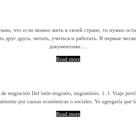
Иммиграция
маю, что если можно жить в своей стране, то нужно оста
ть друг друга, читать, учиться и работать. В первые мес
документами:…
Read more
Migraciones
de migración Del latín migratio, migratiōnis. 1. f. Viaje perió
almente por causas económicas o sociales. Yo agregaría que l
Read more
Posts navigation