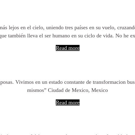
Nacidas para viajar
ás lejos en el cielo, uniendo tres países en su vuelo, cruzan
n que también lleva el ser humano en su ciclo de vida. No he
Read more
Somos mariposas
osas. Vivimos en un estado constante de transformacion busc
mismos” Ciudad de Mexico, Mexico
Read more
Magical Moment