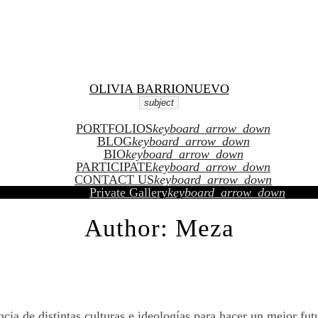
Skip to content
Facebook
Twitter
Instagram
Youtube
OLIVIA BARRIONUEVO
subject
PORTFOLIOS
keyboard_arrow_down
BLOG
keyboard_arrow_down
BIO
keyboard_arrow_down
PARTICIPATE
keyboard_arrow_down
CONTACT US
keyboard_arrow_down
Private Gallery
keyboard_arrow_down
Author:
Meza
Distintas Culturas
a de distintas culturas e ideologías para hacer un mejor futu